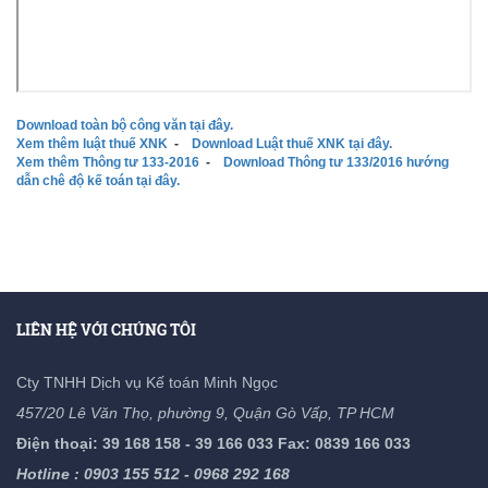
Download toàn bộ công văn tại đây.
Xem thêm luật thuế XNK
-
Download Luật thuế XNK tại đây.
Xem thêm Thông tư 133-2016
-
Download Thông tư 133/2016 hướng
dẫn chê độ kế toán tại đây.
LIÊN HỆ VỚI CHÚNG TÔI
Cty TNHH Dịch vụ Kế toán Minh Ngọc
457/20 Lê Văn Thọ, phường 9, Quận Gò Vấp, TP HCM
Điện thoại: 39 168 158 - 39 166 033 Fax: 0839 166 033
Hotline : 0903 155 512 - 0968 292 168