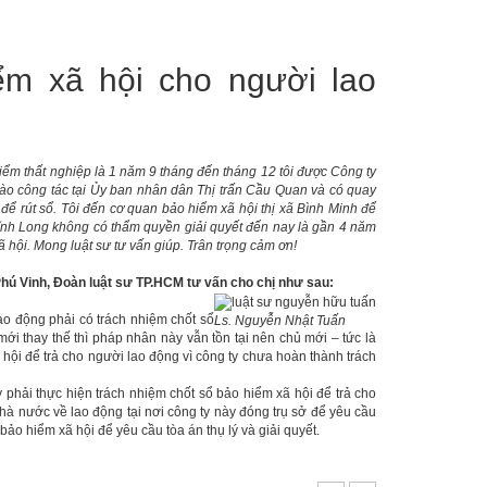
ểm xã hội cho người lao
iểm thất nghiệp là 1 năm 9 tháng đến tháng 12 tôi được Công ty
vào công tác tại Ủy ban nhân dân Thị trấn Cầu Quan và có quay
c để rút sổ. Tôi đến cơ quan bảo hiểm xã hội thị xã Bình Minh để
Vĩnh Long không có thẩm quyền giải quyết đến nay là gần 4 năm
xã hội. Mong luật sư tư vấn giúp. Trân trọng cảm ơn!
hú Vinh, Đoàn luật sư TP.HCM tư vấn cho chị như sau:
lao động phải có trách nhiệm chốt sổ
Ls. Nguyễn Nhật Tuấn
mới thay thế thì pháp nhân này vẫn tồn tại nên chủ mới – tức là
 hội để trả cho người lao động vì công ty chưa hoàn thành trách
 phải thực hiện trách nhiệm chốt sổ bảo hiểm xã hội để trả cho
hà nước về lao động tại nơi công ty này đóng trụ sở để yêu cầu
bảo hiểm xã hội để yêu cầu tòa án thụ lý và giải quyết.