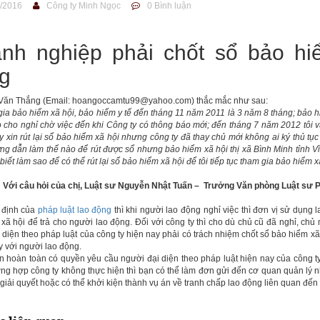
/2016
Công ty Minh Ngọc
0 Bình luận
nh nghiệp phải chốt sổ bảo hi
g
 Văn Thắng (Email: hoangoccamtu99@yahoo.com) thắc mắc như sau:
gia bảo hiểm xã hội, bảo hiểm y tế đến tháng 11 năm 2011 là 3 năm 8 tháng; bảo h
 cho nghỉ chờ việc đến khi Công ty có thông báo mới; đến tháng 7 năm 2012 tôi 
ty xin rút lại sổ bảo hiểm xã hội nhưng công ty đã thay chủ mới không ai ký thủ tụ
g dẫn làm thế nào để rút được sổ nhưng bảo hiểm xã hội thị xã Bình Minh tỉnh 
biết làm sao để có thể rút lại sổ bảo hiểm xã hội để tôi tiếp tục tham gia bảo hiểm 
! Với câu hỏi của chị, Luật sư Nguyễn Nhật Tuấn – Trưởng Văn phòng Luật sư P
 định của
pháp luật lao động
thì khi người lao động nghỉ việc thì đơn vị sử dụng 
xã hội để trả cho người lao động. Đối với công ty thì cho dù chủ cũ đã nghỉ, chủ 
 diện theo pháp luật của công ty hiện nay phải có trách nhiệm chốt sổ bảo hiểm xã
 với người lao động.
ạn hoàn toàn có quyền yêu cầu người đại diện theo pháp luật hiện nay của công ty
ng hợp công ty không thực hiện thì bạn có thể làm đơn gửi đến cơ quan quản lý n
 giải quyết hoặc có thể khởi kiện thành vụ án về tranh chấp lao động liên quan đến 