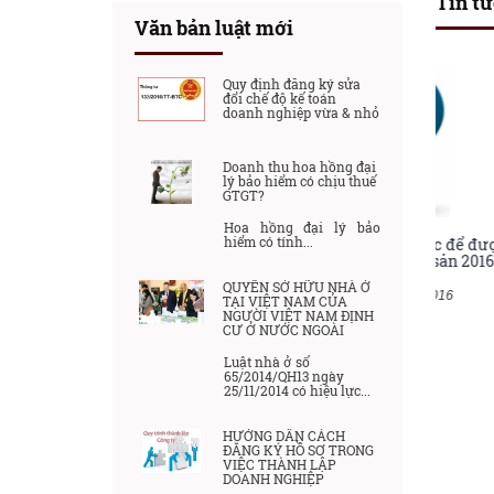
Tin tứ
Văn bản luật mới
Quy định đăng ký sửa
đổi chế độ kế toán
doanh nghiệp vừa & nhỏ
Doanh thu hoa hồng đại
lý bảo hiểm có chịu thuế
GTGT?
Hoa hồng đại lý bảo
hiểm có tính...
h nghiệp phải chốt sổ
Điều kiện và thủ tục để được
Thẻ BHY
hiểm xã hội cho người lao
hưởng chế độ thai sản 2016
người b
g
phí 100
QUYỀN SỞ HỮU NHÀ Ở
Ngày đăng 03/09/2016
TẠI VIỆT NAM CỦA
gày đăng 03/09/2016
Ngày 
NGƯỜI VIỆT NAM ĐỊNH
CƯ Ở NƯỚC NGOÀI
Luật nhà ở số
65/2014/QH13 ngày
25/11/2014 có hiệu lực...
HƯỚNG DẪN CÁCH
ĐĂNG KÝ HỒ SƠ TRONG
VIỆC THÀNH LẬP
DOANH NGHIỆP