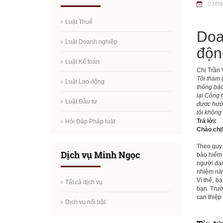
03/09
Luật Thuế
Doa
Luật Doanh nghiệp
độn
Luật Kế toán
Chị Trần
Tôi tham 
Luật Lao động
thông báo
lại Công 
Luật Đầu tư
được hướn
tôi không 
Trả lời:
Hỏi Đáp Pháp luật
Chào chị
Theo quy
Dịch vụ Minh Ngọc
bảo hiểm 
người đại
nhiệm này
Vì thế, b
Tất cả dịch vụ
bạn. Trườ
can thiệp
Dịch vụ nổi bật