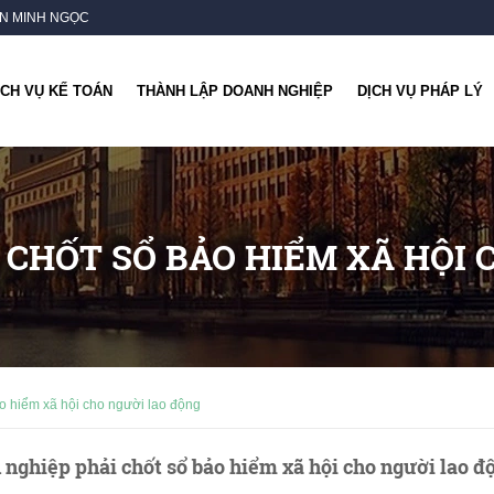
OÁN MINH NGỌC
ỊCH VỤ KẾ TOÁN
THÀNH LẬP DOANH NGHIỆP
DỊCH VỤ PHÁP LÝ
 CHỐT SỔ BẢO HIỂM XÃ HỘI 
o hiểm xã hội cho người lao động
nghiệp phải chốt sổ bảo hiểm xã hội cho người lao đ