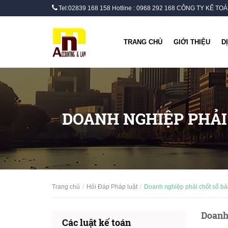
Tel:02839 168 158 Hotline : 0968 292 168 CÔNG TY KẾ T
TRANG CHỦ
GIỚI THIỆU
D
DOANH NGHIỆP PHẢI
Trang chủ
Hỏi Đáp Pháp luật
Doanh nghiệp phải chốt sổ bả
Doanh 
Các luật kế toán